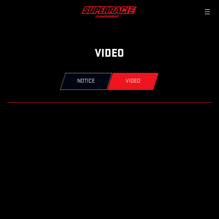
VIDEO
NOTICE
VIDEO