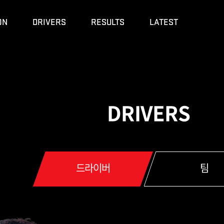
ON
DRIVERS
RESULTS
LATEST
내
DRIVERS
드라이버
팀