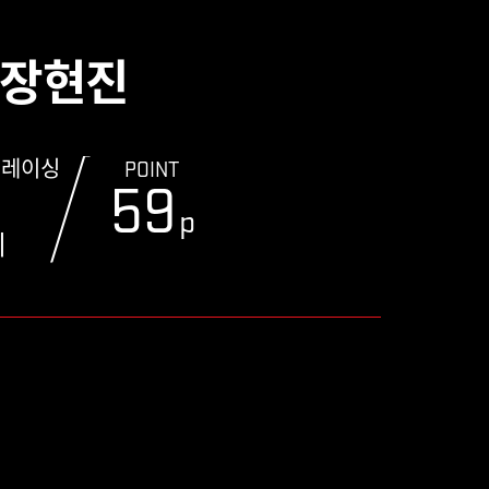
장현진
 레이싱
POINT
0
59
p
위