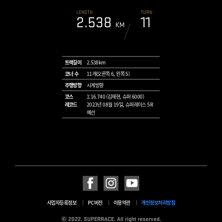
LENGTH
TURN
2.538
11
KM
트랙길이
2.538km
코너 수
11개(오른쪽 6, 왼쪽 5)
주행방향
시계방향
코스
1:16.740 (김재현, 슈퍼 6000)
레코드
2023년 08월 19일, 슈퍼레이스 5R
예선
사업자등록정보
PC버전
이용약관
개인정보처리방침
2022. SUPERRACE. All right reserved.