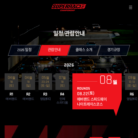
일정
관람안내
/
2026 일정
관람안내
클래스 소개
경기규정
2026
08
04
04
05
07
09
월
월
월
월
월
월
18
19
월
23~24
월
18
월
월
12~13
(토)
(일)
(토~일)
(토)
(토~일)
ROUND5
(토)
(일)
(토)
(토)
(일)
(토)
(
04.18
04.19
05.23
07.18
~05.24
08.22
09.12
R1
R2
R3
R4
R6
에버랜드 스피드웨이
에버랜드 스피드웨이
코리아 인터내셔널 서킷
인제 스피디움
에버랜드 스피드웨이
코리아 
에버랜드
에버랜드
영암(KIC)
인제
영암(KIC)
스피디움
나이트레이스코스